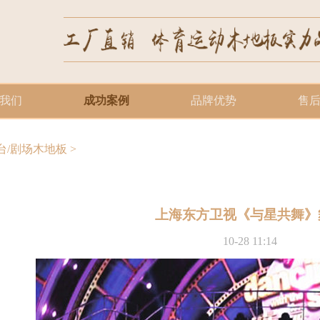
我们
成功案例
品牌优势
售
台/剧场木地板
>
上海东方卫视《与星共舞》
10-28 11:14