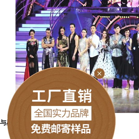
与星共舞》舞台