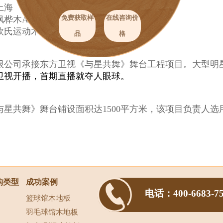
上海
枫桦木A级
免费获取样
在线咨询价
欧氏运动木地板结构系列——双层龙骨
品
格
限公司承接东方卫视《与星共舞》舞台工程项目。大型明
卫视开播，首期直播就夺人眼球。
星共舞》舞台铺设面积达1500平方米，该项目负责人选用
。
构类型
成功案例
电话：400-6683-7
篮球馆木地板
羽毛球馆木地板